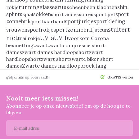
runningglasses
ruu
rokje
scheenbeen klachten
shin
splints
sjaal
sokken
sport accessoires
sport pet
sport
sportjurkje
sportkleding
zonnebril
sporthaarband
stuitert
sportzonnebril]
vrouwen
sportrokje
steun
niet
UV-a
UV-b
trailrokje
voorkom Corona
besmetting
zwart
zwart compressie short
dames
zwart dames hardloopshort
zwart
hardloopshort
zwart short
zwarte biker short
dames
Zwarte dames hardloopbroek lang
 mogelijk mits op voorraad!
GRATIS verzendin
Nooit meer iets missen!
Abonneer je op onze nieuwsbrief om op de hoogte te
blijven.