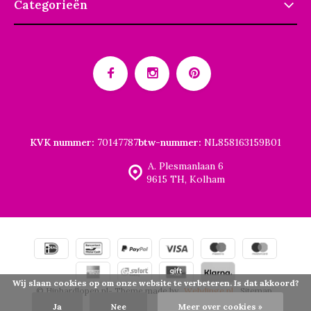
Categorieën
KVK nummer:
70147787
btw-nummer:
NL858163159B01
A. Plesmanlaan 6
9615 TH, Kolham
Wij slaan cookies op om onze website te verbeteren. Is dat akkoord?
© Hiphardlopen.nl
- Theme made by
Webdinge.nl
Sitemap
Ja
Nee
Meer over cookies »