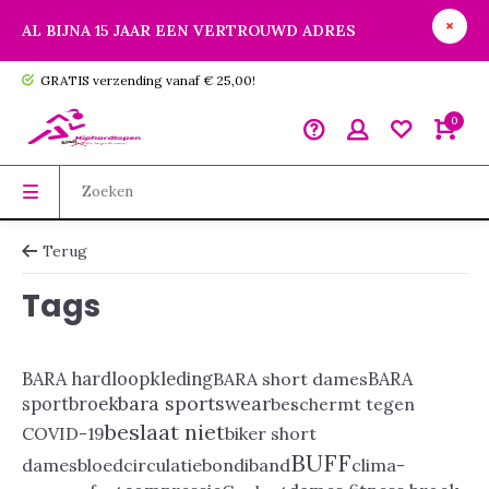
AL BIJNA 15 JAAR EEN VERTROUWD ADRES
GRATIS verzending vanaf € 25,00!
0
Terug
Tags
BARA hardloopkleding
BARA short dames
BARA
bara sportswear
sportbroek
beschermt tegen
beslaat niet
COVID-19
biker short
BUFF
dames
bloedcirculatie
bondiband
clima-