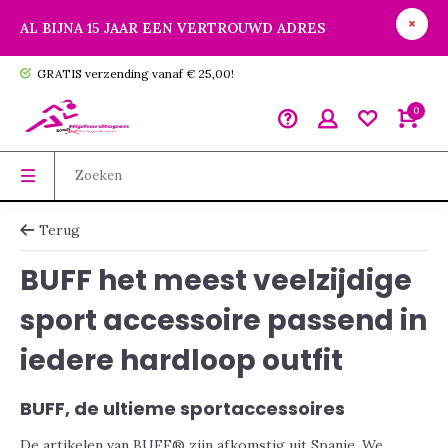
AL BIJNA 15 JAAR EEN VERTROUWD ADRES
GRATIS verzending vanaf € 25,00!
0
Terug
BUFF het meest veelzijdige
sport accessoire passend in
iedere hardloop outfit
BUFF, de ultieme sportaccessoires
De artikelen van BUFF® zijn afkomstig uit Spanje. We