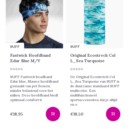
BUFF
BUFF
Fastwick Hoofdband
Original Ecostrech Col
Edur Blue M/V
L_Sea Turquoise
BUFF Fastwick headband
De Original Ecostretch Col
Edur blue, Blauwe hoofdband
L_Sea Turquoise van BUFF is
gemaakt van pet flessen,
de duurzame standaard BUFF
minder belastend voor het
multicolor. Een
milieu. Deze hoofdband biedt
multifunctioneel
optimaal comfort ti
sportaccessoires dat je altijd
en o
€18,95
€18,50