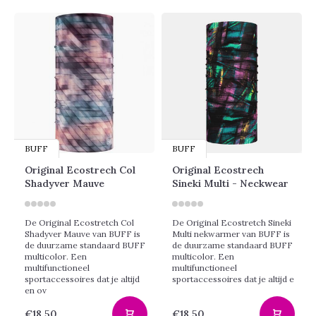
BUFF
BUFF
Original Ecostrech Col
Original Ecostrech
Shadyver Mauve
Sineki Multi - Neckwear
De Original Ecostretch Col
De Original Ecostretch Sineki
Shadyver Mauve van BUFF is
Multi nekwarmer van BUFF is
de duurzame standaard BUFF
de duurzame standaard BUFF
multicolor. Een
multicolor. Een
multifunctioneel
multifunctioneel
sportaccessoires dat je altijd
sportaccessoires dat je altijd e
en ov
€18,50
€18,50