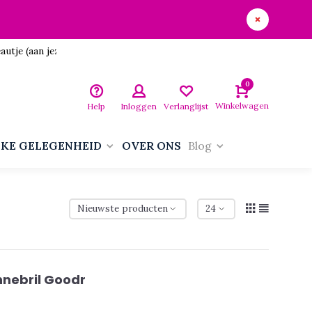
utje (aan jezelf)!
0
Winkelwagen
Help
Inloggen
Verlanglijst
LKE GELEGENHEID
OVER ONS
Blog
nebril Goodr