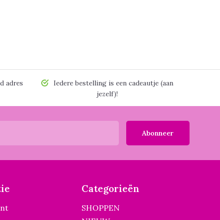
d adres
Iedere bestelling is een cadeautje (aan
jezelf)!
Abonneer
ie
Categorieën
unt
SHOPPEN