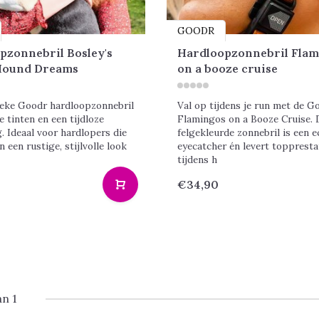
GOODR
pzonnebril Bosley's
Hardloopzonnebril Flam
Hound Dreams
on a booze cruise
ieke Goodr hardloopzonnebril
Val op tijdens je run met de G
 tinten en een tijdloze
Flamingos on a Booze Cruise. 
g. Ideaal voor hardlopers die
felgekleurde zonnebril is een e
 een rustige, stijlvolle look
eyecatcher én levert toppresta
tijdens h
€34,90
an 1