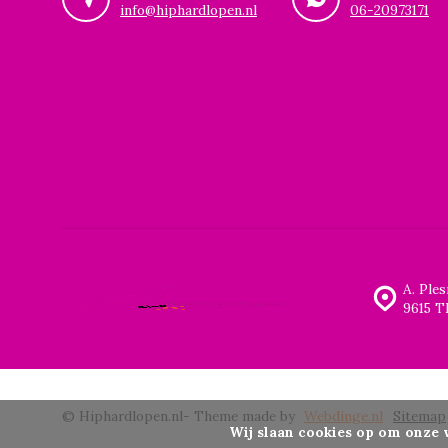
info@hiphardlopen.nl
06-20973171
A. Ple
9615 T
© Hiphardlopen.nl
- Theme made by
Webdinge.nl
Sitemap
Wij slaan cookies op om onze 