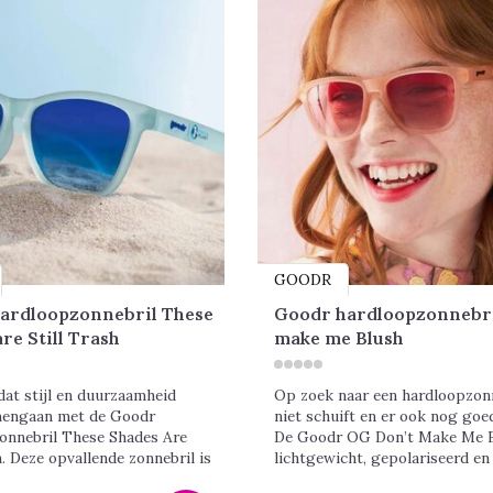
GOODR
ardloopzonnebril These
Goodr hardloopzonnebri
re Still Trash
make me Blush
dat stijl en duurzaamheid
Op zoek naar een hardloopzonn
mengaan met de Goodr
niet schuift en er ook nog goed
onnebril These Shades Are
De Goodr OG Don’t Make Me B
h. Deze opvallende zonnebril is
lichtgewicht, gepolariseerd en