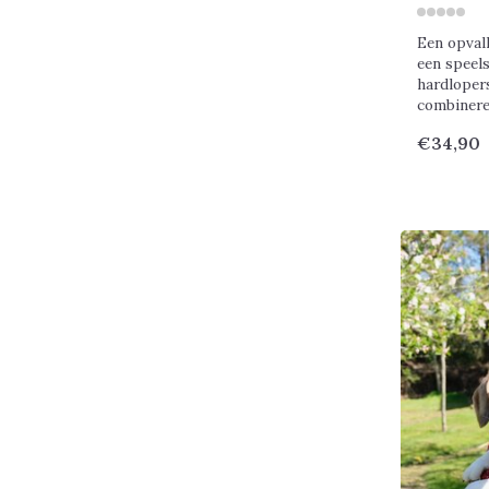
Een opval
een speels
hardlopers
combineren
€34,90