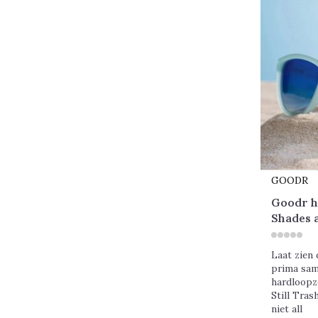
GOODR
Goodr h
Shades a
Laat zien 
prima sa
hardloopz
Still Tras
niet all