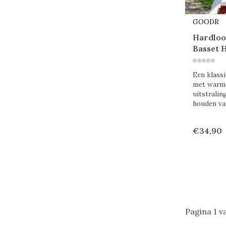
GOODR
Hardloo
Basset 
Een klass
met warme
uitstralin
houden van
€34,90
Pagina 1 v