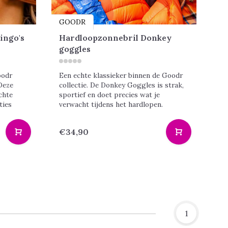
GOODR
ingo's
Hardloopzonnebril Donkey
goggles
oodr
Een echte klassieker binnen de Goodr
Deze
collectie. De Donkey Goggles is strak,
chte
sportief en doet precies wat je
ties
verwacht tijdens het hardlopen.
€34,90
1