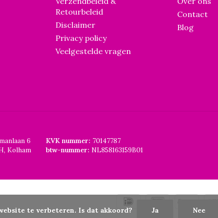
Verzendbeleid &
Over ons
Retourbeleid
Contact
Disclaimer
Blog
Privacy policy
Veelgestelde vragen
smanlaan 6
KVK nummer:
70147787
H, Kolham
btw-nummer:
NL858163159B01
website te verbeteren. Is dat akkoord?
Ja
Nee