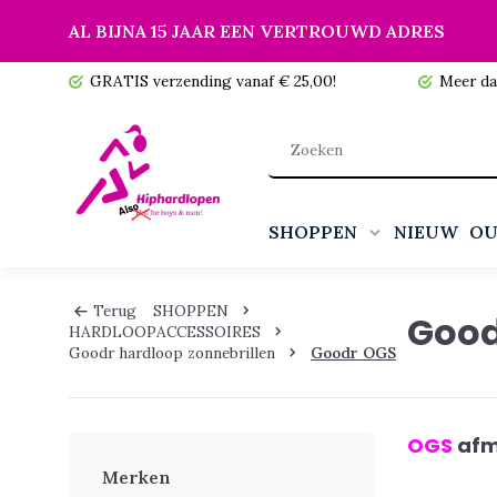
AL BIJNA 15 JAAR EEN VERTROUWD ADRES
 voorraad!
GRATIS verzending vanaf € 25,00!
Meer da
SHOPPEN
NIEUW
OU
Terug
SHOPPEN
Good
HARDLOOPACCESSOIRES
Goodr hardloop zonnebrillen
Goodr OGS
OGS
afm
Merken