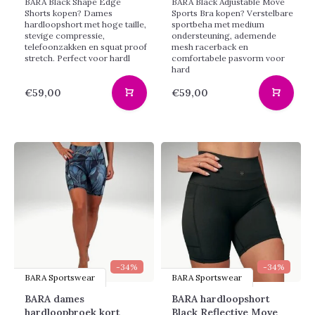
BARA Black Shape Edge
BARA Black Adjustable Move
Shorts kopen? Dames
Sports Bra kopen? Verstelbare
hardloopshort met hoge taille,
sportbeha met medium
stevige compressie,
ondersteuning, ademende
telefoonzakken en squat proof
mesh racerback en
stretch. Perfect voor hardl
comfortabele pasvorm voor
hard
€59,00
€59,00
-34%
-34%
BARA Sportswear
BARA Sportswear
BARA dames
BARA hardloopshort
hardloopbroek kort
Black Reflective Move