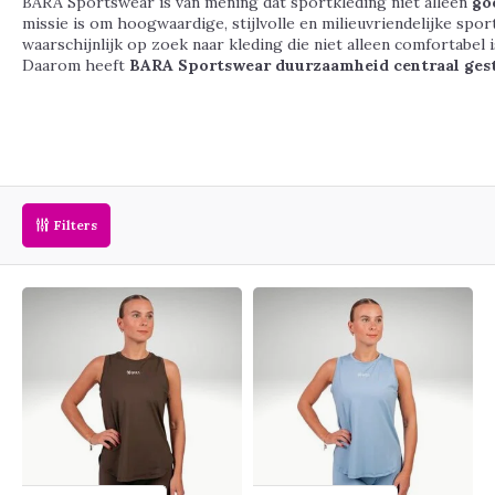
BARA Sportswear is van mening dat sportkleding niet alleen
go
missie is om hoogwaardige, stijlvolle en milieuvriendelijke sp
waarschijnlijk op zoek naar kleding die niet alleen comfortabel
Daarom heeft
BARA Sportswear duurzaamheid centraal geste
Filters