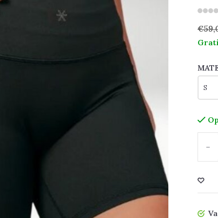
€59,
Grat
MAT
Op
-
Va