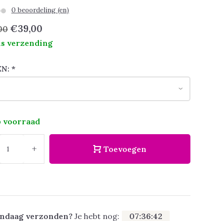
0 beoordeling (en)
€39,00
00
is verzending
EN:
*
 voorraad
+
Toevoegen
ndaag verzonden?
Je hebt nog:
07
:
36
:
41