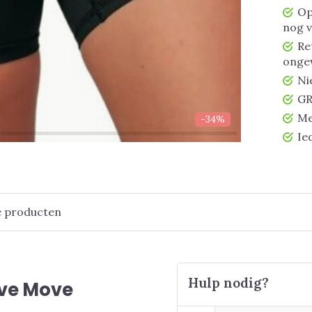
Op
nog 
Re
ongew
Ni
GR
Me
-34%
Ie
e producten
Hulp nodig?
ive Move