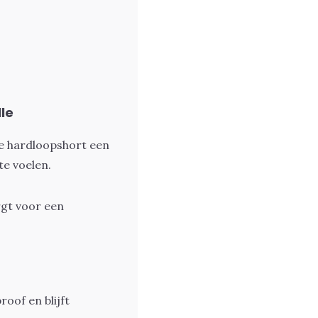
le
e hardloopshort een
e voelen.
rgt voor een
oof en blijft