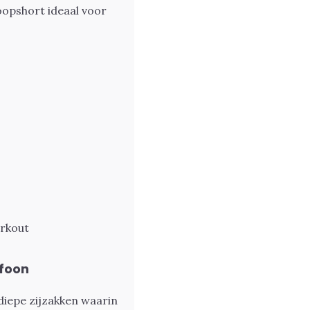
opshort ideaal voor
orkout
efoon
iepe zijzakken waarin