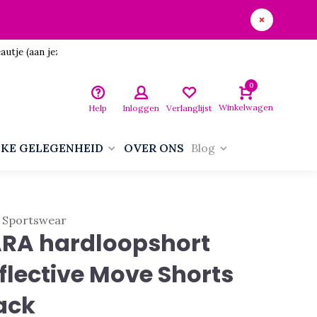
utje (aan jezelf)!
0
Winkelwagen
Help
Inloggen
Verlanglijst
LKE GELEGENHEID
OVER ONS
Blog
 Sportswear
RA hardloopshort
flective Move Shorts
ack