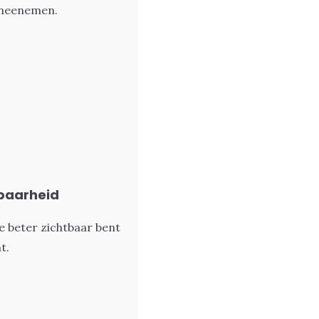
t meenemen.
tbaarheid
e beter zichtbaar bent
t.