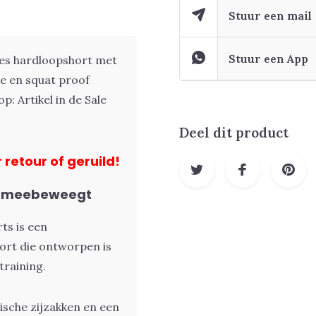
Stuur een mail
Stuur een App
es hardloopshort met
le en squat proof
p: Artikel in de Sale
Deel dit product
 retour of geruild!
je meebeweegt
ts is een
ort die ontworpen is
training.
tische zijzakken en een