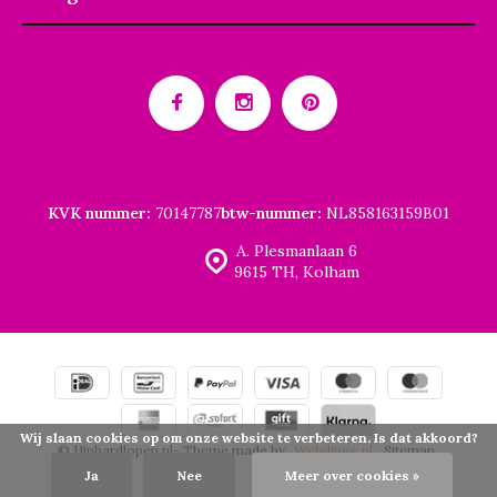
KVK nummer:
70147787
btw-nummer:
NL858163159B01
A. Plesmanlaan 6
9615 TH, Kolham
Wij slaan cookies op om onze website te verbeteren. Is dat akkoord?
© Hiphardlopen.nl
- Theme made by
Webdinge.nl
Sitemap
Ja
Nee
Meer over cookies »