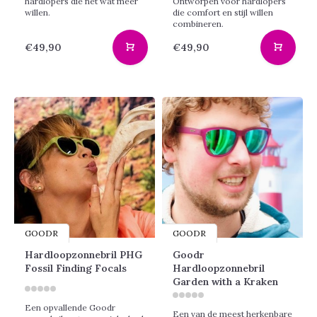
hardlopers die nét wat meer
Ontworpen voor hardlopers
willen.
die comfort en stijl willen
combineren.
€49,90
€49,90
GOODR
GOODR
Hardloopzonnebril PHG
Goodr
Fossil Finding Focals
Hardloopzonnebril
Garden with a Kraken
Een opvallende Goodr
Een van de meest herkenbare