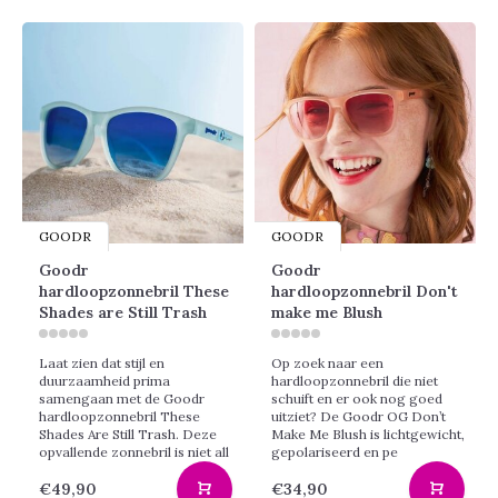
GOODR
GOODR
Goodr
Goodr
hardloopzonnebril These
hardloopzonnebril Don't
Shades are Still Trash
make me Blush
Laat zien dat stijl en
Op zoek naar een
duurzaamheid prima
hardloopzonnebril die niet
samengaan met de Goodr
schuift en er ook nog goed
hardloopzonnebril These
uitziet? De Goodr OG Don’t
Shades Are Still Trash. Deze
Make Me Blush is lichtgewicht,
opvallende zonnebril is niet all
gepolariseerd en pe
€49,90
€34,90