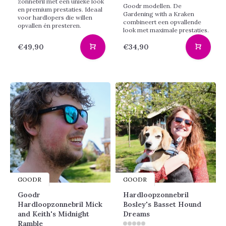
zonnebril met een unieke look
Goodr modellen. De
en premium prestaties. Ideaal
Gardening with a Kraken
voor hardlopers die willen
combineert een opvallende
opvallen én presteren.
look met maximale prestaties.
€49,90
€34,90
GOODR
GOODR
Goodr
Hardloopzonnebril
Hardloopzonnebril Mick
Bosley's Basset Hound
and Keith's Midnight
Dreams
Ramble