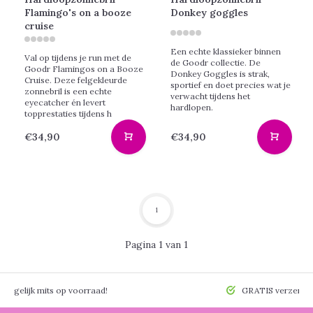
Flamingo's on a booze
Donkey goggles
cruise
Een echte klassieker binnen
Val op tijdens je run met de
de Goodr collectie. De
Goodr Flamingos on a Booze
Donkey Goggles is strak,
Cruise. Deze felgekleurde
sportief en doet precies wat je
zonnebril is een echte
verwacht tijdens het
eyecatcher én levert
hardlopen.
topprestaties tijdens h
€34,90
€34,90
1
Pagina 1 van 1
 mogelijk mits op voorraad!
GRATIS verzendin