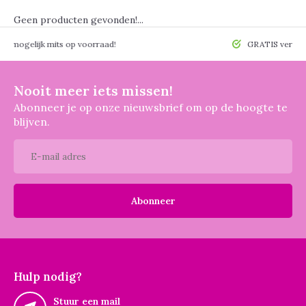
Geen producten gevonden!...
 mogelijk mits op voorraad!
GRATIS verzendin
Nooit meer iets missen!
Abonneer je op onze nieuwsbrief om op de hoogte te
blijven.
Abonneer
Hulp nodig?
Stuur een mail