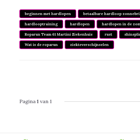
beginnen met hardlopen
betaalbare hardloop zonnebri
hardlooptraining
hardlopen
hardlopen in de zo
Roparun Team 61 Martini Ziekenhuis
rust
shinspli
Wat is de roparun
ziekteverschijnselen
Pagina
1
van 1