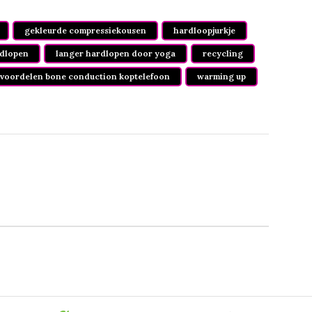
gekleurde compressiekousen
hardloopjurkje
dlopen
langer hardlopen door yoga
recycling
voordelen bone conduction koptelefoon
warming up