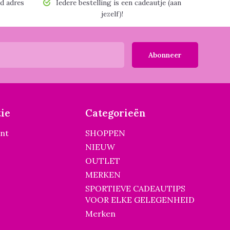
d adres
Iedere bestelling is een cadeautje (aan
jezelf)!
Abonneer
ie
Categorieën
unt
SHOPPEN
NIEUW
OUTLET
MERKEN
SPORTIEVE CADEAUTIPS
VOOR ELKE GELEGENHEID
Merken