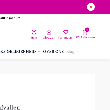
utje (aan jezelf)!
0
Winkelwagen
Help
Inloggen
Verlanglijst
LKE GELEGENHEID
OVER ONS
Blog
3
fvallen