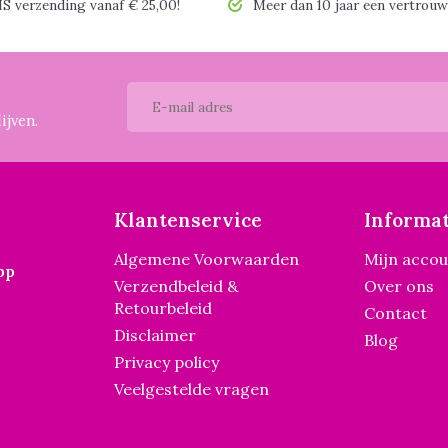
 verzending vanaf € 25,00!
Meer dan 10 jaar een vertrouw
ijven.
Klantenservice
Informat
Algemene Voorwaarden
Mijn acco
pp
Verzendbeleid &
Over ons
Retourbeleid
Contact
Disclaimer
Blog
Privacy policy
Veelgestelde vragen