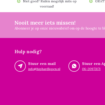
Niet goed? Ruilen mogelijk mits op
GRATIS
voorraad!
Nooit meer iets missen!
Abonneer je op onze nieuwsbrief om op de hoogte te bl
Hulp nodig?
Stuur een mail
Stuur een A
info@hiphardlopen.nl
06-20973171