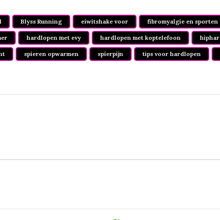
l
Blyss Running
eiwitshake voor
fibromyalgie en sporten
mer
hardlopen met evy
hardlopen met koptelefoon
hiphar
nt
spieren opwarmen
spierpijn
tips voor hardlopen