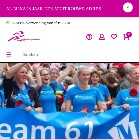
AL BIJNA 15 JAAR EEN VERTROUWD ADRES
GRATIS verzending vanaf € 25,00!
0