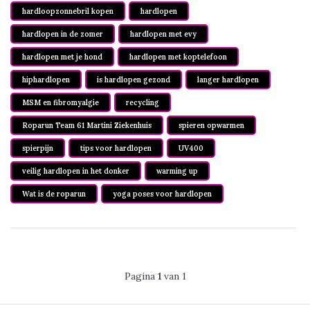
hardloopzonnebril kopen
hardlopen
hardlopen in de zomer
hardlopen met evy
hardlopen met je hond
hardlopen met koptelefoon
hiphardlopen
is hardlopen gezond
langer hardlopen
MSM en fibromyalgie
recycling
Roparun Team 61 Martini Ziekenhuis
spieren opwarmen
spierpijn
tips voor hardlopen
UV400
veilig hardlopen in het donker
warming up
Wat is de roparun
yoga poses voor hardlopen
Pagina
1
van 1