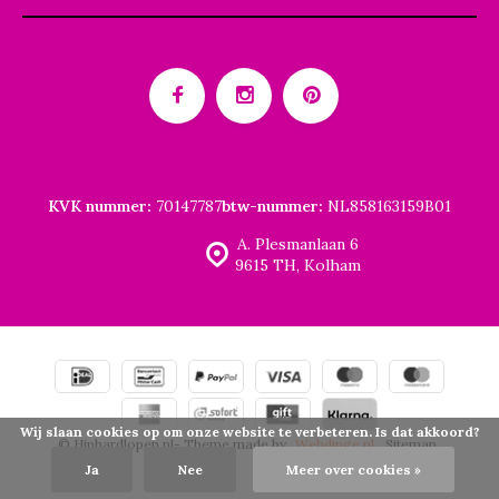
KVK nummer:
70147787
btw-nummer:
NL858163159B01
A. Plesmanlaan 6
9615 TH, Kolham
Wij slaan cookies op om onze website te verbeteren. Is dat akkoord?
© Hiphardlopen.nl
- Theme made by
Webdinge.nl
Sitemap
Ja
Nee
Meer over cookies »