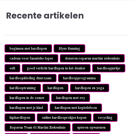
Recente artikelen
beginnen met hardlopen
Blyss Running
cadeau voor fanatieke loper
doneren roparun martini ziekenhuis
eelt
goed verlicht hardlopen in het donker
hardloopjurkje
hardloopkleding duurzaam
hardloopprogramma
hardlooptraining
hardlopen
hardlopen en yoga
hardlopen in de zomer
hardlopen met evy
hardlopen met je kind
hardlopen met koptelefoon
hiphardlopen
online hardlooprokjes kopen
recycling
Roparun Team 61 Martini Ziekenhuis
spieren opwarmen