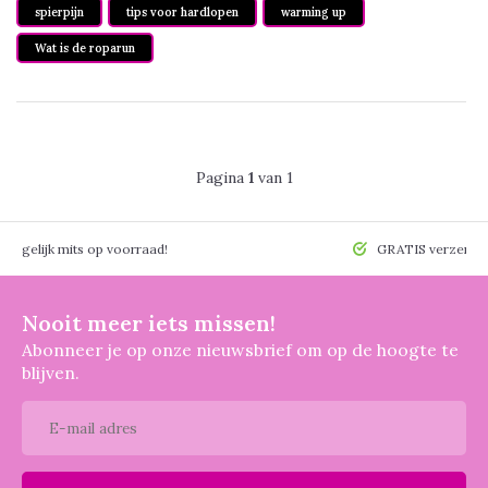
spierpijn
tips voor hardlopen
warming up
Wat is de roparun
Pagina
1
van 1
 mogelijk mits op voorraad!
GRATIS verzendin
Nooit meer iets missen!
Abonneer je op onze nieuwsbrief om op de hoogte te
blijven.