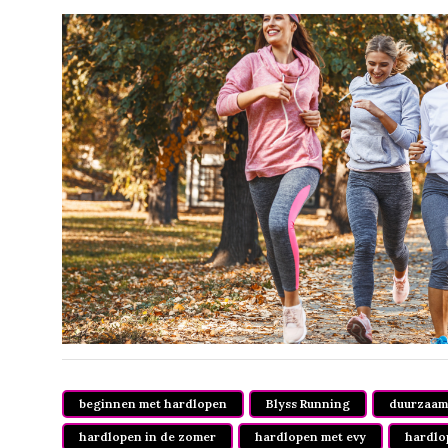
beginnen met hardlopen
Blyss Running
duurzaam
hardlopen in de zomer
hardlopen met evy
hardlo