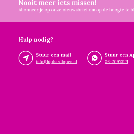
Nooit meer iets missen!
Abonneer je op onze nieuwsbrief om op de hoogte te bl
Hulp nodig?
Stuur een mail
Stuur een A
info@hiphardlopen.nl
06-20973171