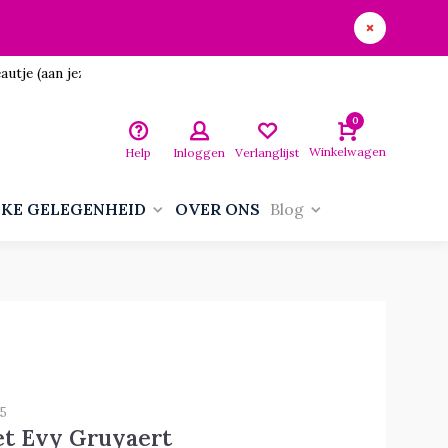
utje (aan jezelf)!
0
Winkelwagen
Help
Inloggen
Verlanglijst
LKE GELEGENHEID
OVER ONS
Blog
5
et Evy Gruyaert