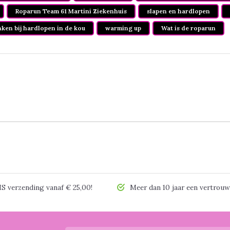
Roparun Team 61 Martini Ziekenhuis
slapen en hardlopen
ken bij hardlopen in de kou
warming up
Wat is de roparun
 verzending vanaf € 25,00!
Meer dan 10 jaar een vertrouw