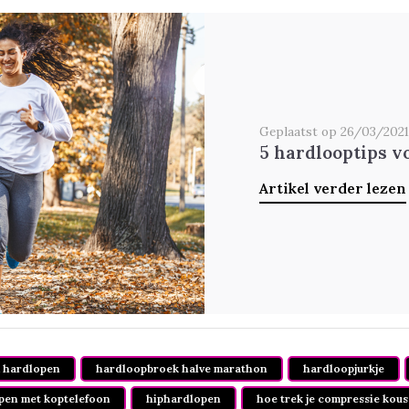
Geplaatst op 26/03/2021
5 hardlooptips v
Artikel verder lezen
 hardlopen
hardloopbroek halve marathon
hardloopjurkje
pen met koptelefoon
hiphardlopen
hoe trek je compressie kous