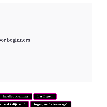
oor beginners
hardlooptraining
hardlopen
en makkelijk aan?
ingegroeide teennagel