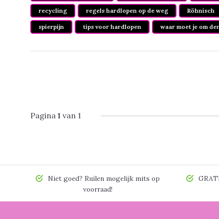
recycling
regels hardlopen op de weg
Röhnisch
spierpijn
tips voor hardlopen
waar moet je om den
Pagina
1
van 1
Niet goed? Ruilen mogelijk mits op
GRATIS
voorraad!