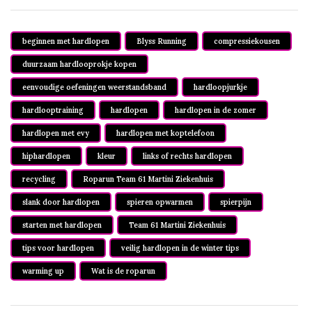
beginnen met hardlopen
Blyss Running
compressiekousen
duurzaam hardlooprokje kopen
eenvoudige oefeningen weerstandsband
hardloopjurkje
hardlooptraining
hardlopen
hardlopen in de zomer
hardlopen met evy
hardlopen met koptelefoon
hiphardlopen
kleur
links of rechts hardlopen
recycling
Roparun Team 61 Martini Ziekenhuis
slank door hardlopen
spieren opwarmen
spierpijn
starten met hardlopen
Team 61 Martini Ziekenhuis
tips voor hardlopen
veilig hardlopen in de winter tips
warming up
Wat is de roparun