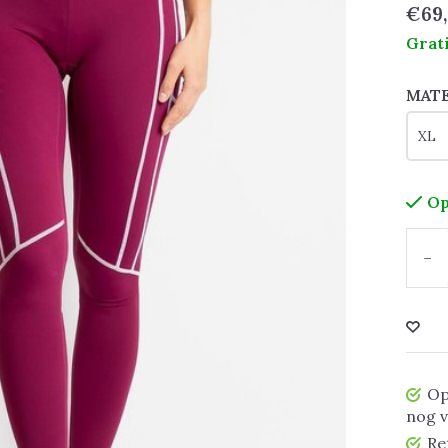
€69
Grat
MAT
Op
-
Op
nog 
Re