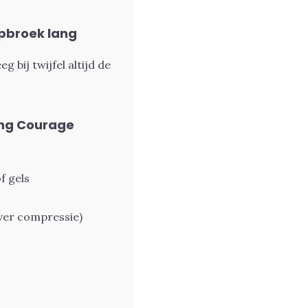
pbroek lang
 bij twijfel altijd de
ang Courage
f gels
ver compressie
)