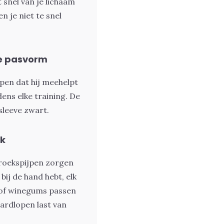
 snel van je lichaam
 je niet te snel
e pasvorm
en dat hij meehelpt
ens elke training. De
sleeve zwart
.
ak
roekspijpen zorgen
bij de hand hebt, elk
s of winegums passen
hardlopen last van