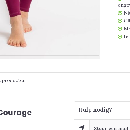
ongew
Ni
GR
Me
Ie
e producten
Hulp nodig?
 Courage
Stuur een mail