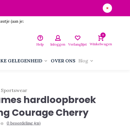
utje (aan jezelf)!
0
Winkelwagen
Help
Inloggen
Verlanglijst
LKE GELEGENHEID
OVER ONS
Blog
 Sportswear
mes hardloopbroek
ng Courage Cherry
0 beoordeling (en)