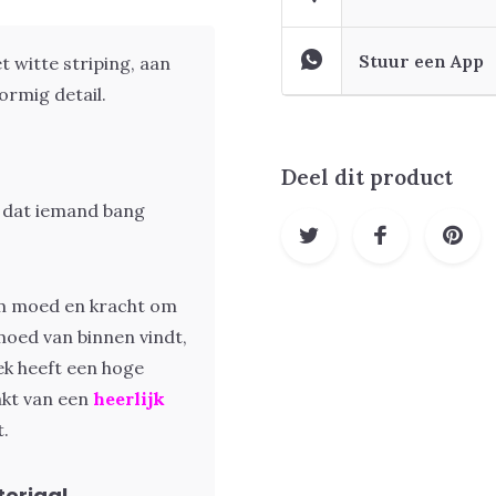
Stuur een App
witte striping, aan
ormig detail.
Deel dit product
 dat iemand bang
 om moed en kracht om
 moed van binnen vindt,
k heeft een hoge
aakt van een
heerlijk
t.
eriaal