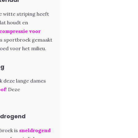
witte striping heeft
lat houdt en
compressie voor
es sportbroek gemaakt
oed voor het milieu.
ng
ok deze lange dames
oof
! Deze
ldrogend
broek is
sneldrogend