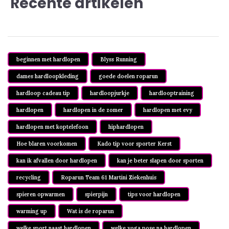
Recente artikelen
beginnen met hardlopen
Blyss Running
dames hardloopkleding
goede doelen roparun
hardloop cadeau tip
hardloopjurkje
hardlooptraining
hardlopen
hardlopen in de zomer
hardlopen met evy
hardlopen met koptelefoon
hiphardlopen
Hoe blaren voorkomen
Kado tip voor sporter Kerst
kan ik afvallen door hardlopen
kan je beter slapen door sporten
recycling
Roparun Team 61 Martini Ziekenhuis
spieren opwarmen
spierpijn
tips voor hardlopen
warming up
Wat is de roparun
welke sport naast hardlopen
welke yoga pose na hardlopen