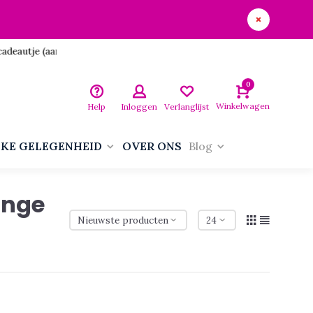
utje (aan jezelf)!
0
Winkelwagen
Help
Inloggen
Verlanglijst
LKE GELEGENHEID
OVER ONS
Blog
ange