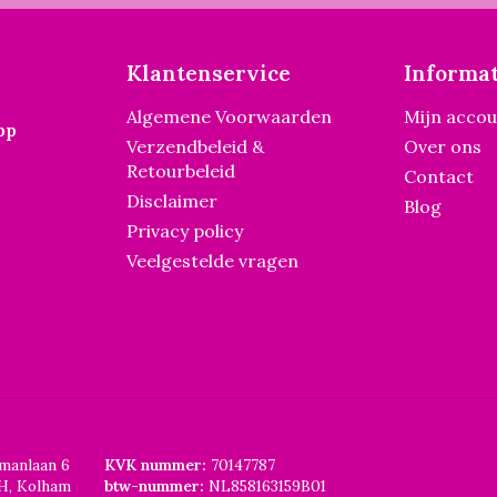
Klantenservice
Informat
Algemene Voorwaarden
Mijn acco
pp
Verzendbeleid &
Over ons
Retourbeleid
Contact
Disclaimer
Blog
Privacy policy
Veelgestelde vragen
smanlaan 6
KVK nummer:
70147787
H, Kolham
btw-nummer:
NL858163159B01