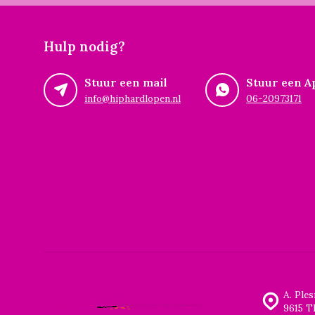
Hulp nodig?
Stuur een mail
Stuur een A
info@hiphardlopen.nl
06-20973171
A. Ple
9615 T