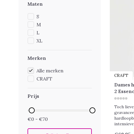
Maten
S
M
L
XL
Merken
Alle merken
CRAFT
CRAFT
Dames h
2 Essen
Prijs
Toch lieve
geavancee
hardloopb
€0 - €70
intensieve