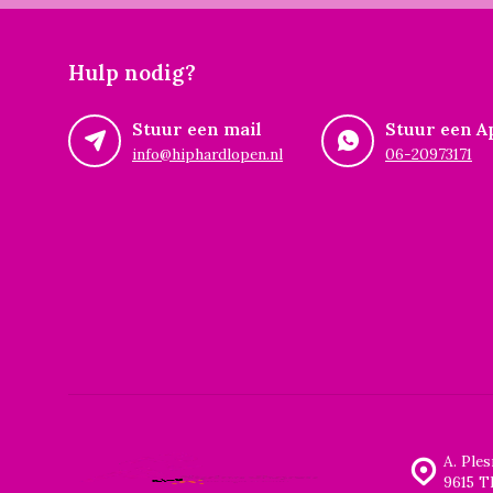
Hulp nodig?
Stuur een mail
Stuur een A
info@hiphardlopen.nl
06-20973171
A. Ple
9615 T