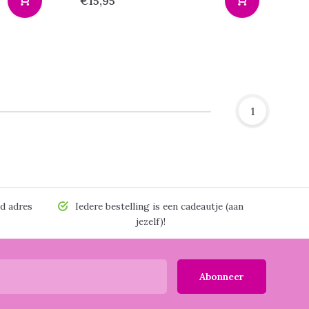
€15,95
1
d adres
Iedere bestelling is een cadeautje (aan
jezelf)!
Abonneer