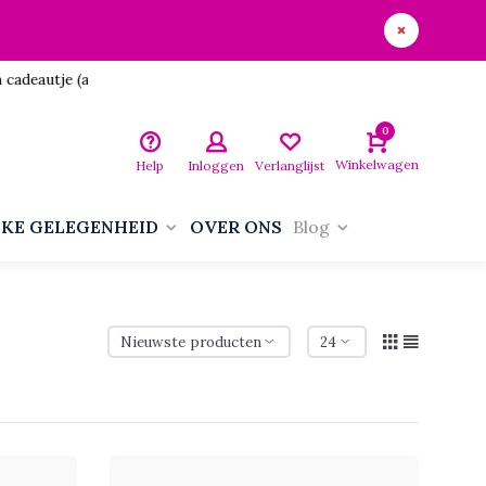
utje (aan jezelf)!
0
Winkelwagen
Help
Inloggen
Verlanglijst
LKE GELEGENHEID
OVER ONS
Blog