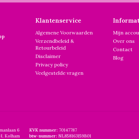
Klantenservice
Informat
Algemene Voorwaarden
Mijn acco
pp
Verzendbeleid &
Over ons
Retourbeleid
Contact
Disclaimer
Blog
Privacy policy
Veelgestelde vragen
smanlaan 6
KVK nummer:
70147787
H, Kolham
btw-nummer:
NL858163159B01