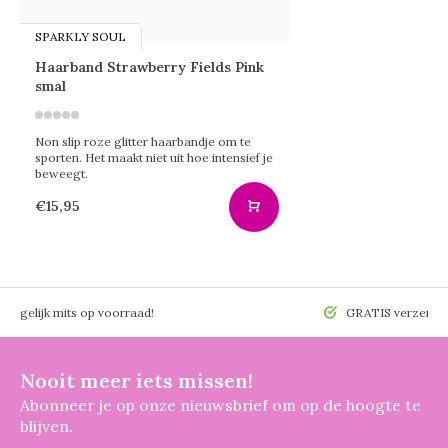
SPARKLY SOUL
Haarband Strawberry Fields Pink
smal
Non slip roze glitter haarbandje om te
sporten. Het maakt niet uit hoe intensief je
beweegt.
€15,95
 mogelijk mits op voorraad!
GRATIS verzendin
Nooit meer iets missen!
Abonneer je op onze nieuwsbrief om op de hoogte te
blijven.