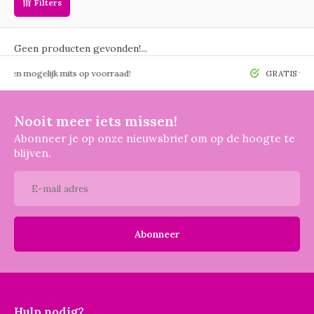
Filters
Geen producten gevonden!...
 mogelijk mits op voorraad!
GRATIS verzendin
Nooit meer iets missen!
Abonneer je op onze nieuwsbrief om op de hoogte te
blijven.
Abonneer
Hulp nodig?