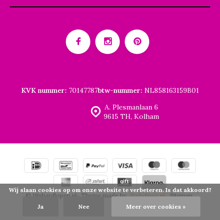
KVK nummer:
70147787
btw-nummer:
NL858163159B01
A. Plesmanlaan 6
9615 TH, Kolham
Wij slaan cookies op om onze website te verbeteren. Is dat akkoord?
© Hiphardlopen.nl
- Theme made by
Webdinge.nl
Sitemap
Ja
Nee
Meer over cookies »