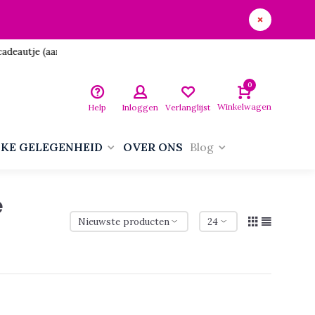
utje (aan jezelf)!
0
Winkelwagen
Help
Inloggen
Verlanglijst
LKE GELEGENHEID
OVER ONS
Blog
e