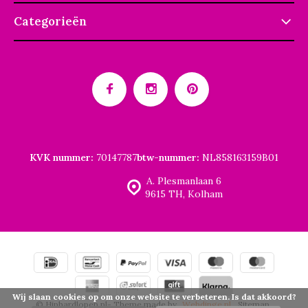
Categorieën
KVK nummer:
70147787
btw-nummer:
NL858163159B01
A. Plesmanlaan 6
9615 TH, Kolham
Wij slaan cookies op om onze website te verbeteren. Is dat akkoord?
© Hiphardlopen.nl
- Theme made by
Webdinge.nl
Sitemap