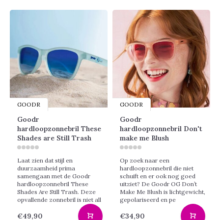
GOODR
GOODR
Goodr
Goodr
hardloopzonnebril These
hardloopzonnebril Don't
Shades are Still Trash
make me Blush
Laat zien dat stijl en
Op zoek naar een
duurzaamheid prima
hardloopzonnebril die niet
samengaan met de Goodr
schuift en er ook nog goed
hardloopzonnebril These
uitziet? De Goodr OG Don’t
Shades Are Still Trash. Deze
Make Me Blush is lichtgewicht,
opvallende zonnebril is niet all
gepolariseerd en pe
€49,90
€34,90