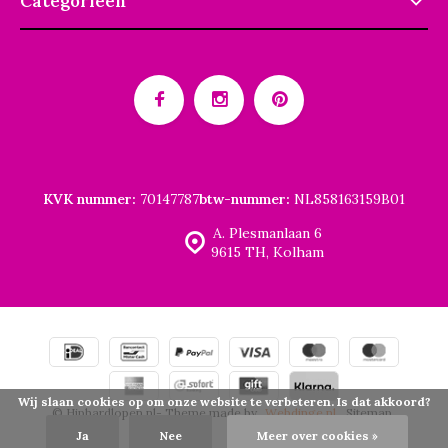
Categorieën
KVK nummer:
70147787
btw-nummer:
NL858163159B01
A. Plesmanlaan 6
9615 TH, Kolham
Wij slaan cookies op om onze website te verbeteren. Is dat akkoord?
© Hiphardlopen.nl
- Theme made by
Webdinge.nl
Sitemap
Ja
Nee
Meer over cookies »