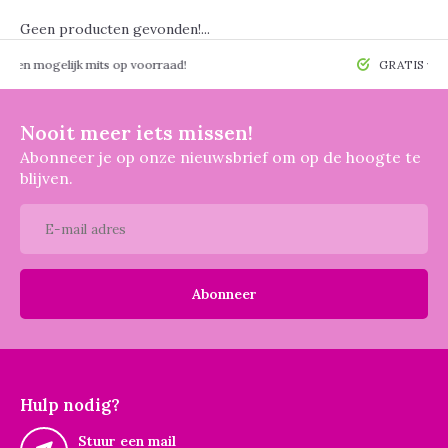
Geen producten gevonden!...
 mogelijk mits op voorraad!
GRATIS verzendin
Nooit meer iets missen!
Abonneer je op onze nieuwsbrief om op de hoogte te
blijven.
Abonneer
Hulp nodig?
Stuur een mail