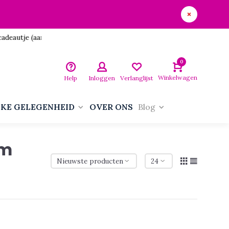
utje (aan jezelf)!
0
Winkelwagen
Help
Inloggen
Verlanglijst
LKE GELEGENHEID
OVER ONS
Blog
am