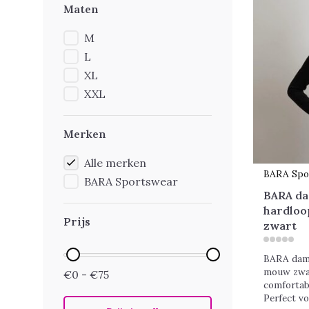
Maten
M
L
XL
XXL
Merken
Alle merken
BARA Spo
BARA Sportswear
BARA da
hardloo
Prijs
zwart
BARA dame
mouw zwa
€0 - €75
comfortab
Perfect vo