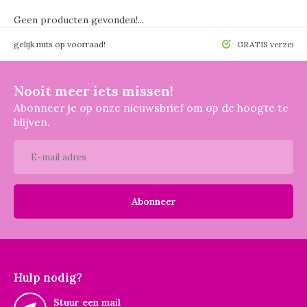
Geen producten gevonden!...
 mogelijk mits op voorraad!
GRATIS verzendin
Nooit meer iets missen!
Abonneer je op onze nieuwsbrief om op de hoogte te
blijven.
Abonneer
Hulp nodig?
Stuur een mail