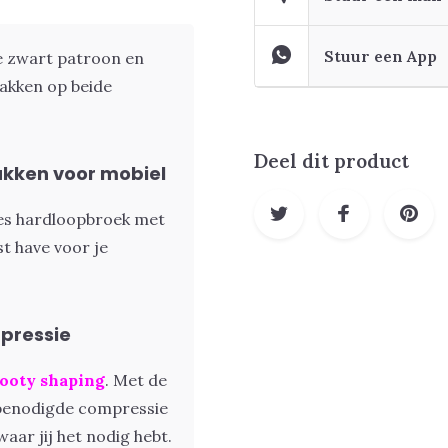
Stuur een App
 zwart patroon en
zakken op beide
Deel dit product
kken voor mobiel
es hardloopbroek met
st have voor je
pressie
ooty shaping
. Met de
e benodigde compressie
waar jij het nodig hebt.