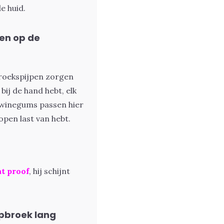
e huid.
en op de
roekspijpen zorgen
bij de hand hebt, elk
f winegums passen hier
open last van hebt.
t proof
, hij schijnt
pbroek lang