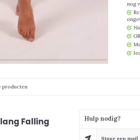
nog 
Re
ongew
Ni
GR
Me
Ie
e producten
Hulp nodig?
ang Falling
Stuur een mail