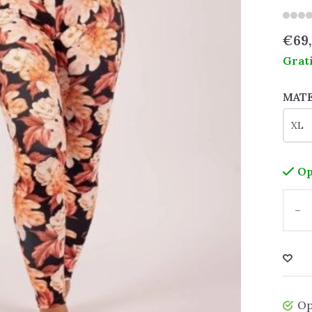
€69
Grat
MAT
Op
-
Op