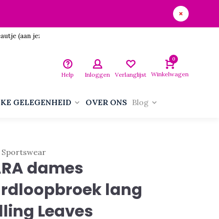
utje (aan jezelf)!
0
Winkelwagen
Help
Inloggen
Verlanglijst
LKE GELEGENHEID
OVER ONS
Blog
 Sportswear
ARA dames
rdloopbroek lang
lling Leaves