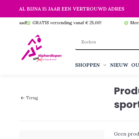
AL BIJNA 15 JAAR EEN VERTROUWD ADRES
 voorraad!
GRATIS verzending vanaf € 25,00!
Meer da
SHOPPEN
NIEUW
OU
Prod
Terug
spor
Geen prod