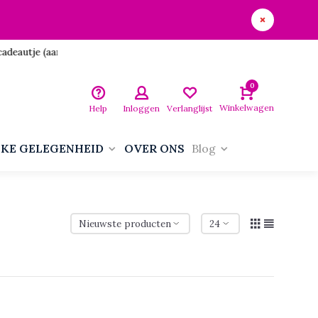
utje (aan jezelf)!
0
Winkelwagen
Help
Inloggen
Verlanglijst
LKE GELEGENHEID
OVER ONS
Blog