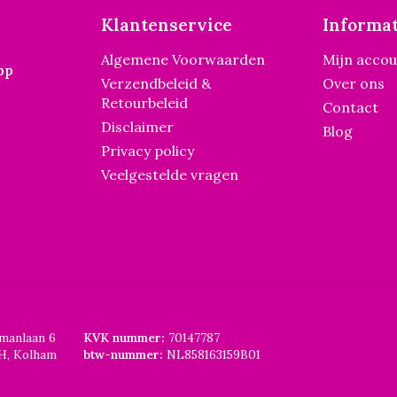
Klantenservice
Informat
Algemene Voorwaarden
Mijn acco
pp
Verzendbeleid &
Over ons
Retourbeleid
Contact
Disclaimer
Blog
Privacy policy
Veelgestelde vragen
smanlaan 6
KVK nummer:
70147787
H, Kolham
btw-nummer:
NL858163159B01