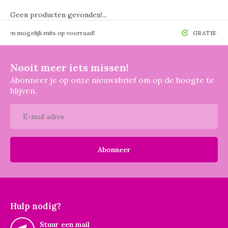
Geen producten gevonden!...
 mogelijk mits op voorraad!
GRATIS verzendin
Nooit meer iets missen!
Abonneer je op onze nieuwsbrief om op de hoogte te
blijven.
Abonneer
Hulp nodig?
Stuur een mail