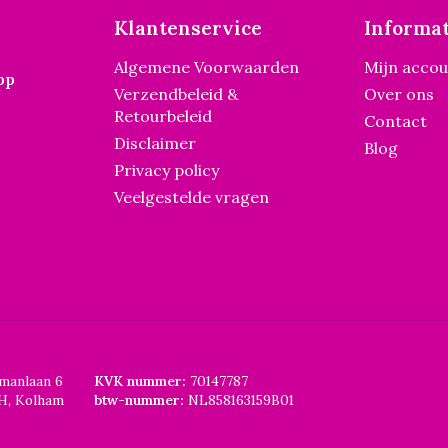
Klantenservice
Informat
Algemene Voorwaarden
Mijn acco
pp
Verzendbeleid &
Over ons
Retourbeleid
Contact
Disclaimer
Blog
Privacy policy
Veelgestelde vragen
smanlaan 6
KVK nummer:
70147787
H, Kolham
btw-nummer:
NL858163159B01