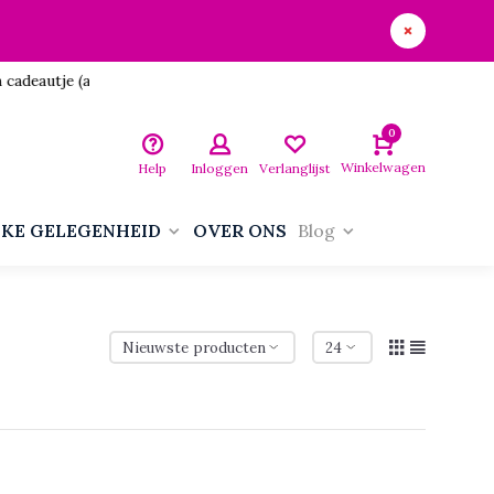
utje (aan jezelf)!
0
Winkelwagen
Help
Inloggen
Verlanglijst
LKE GELEGENHEID
OVER ONS
Blog