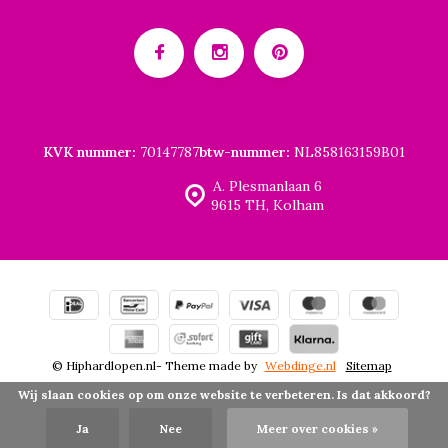
KVK nummer:
70147787
btw-nummer:
NL858163159B01
A. Plesmanlaan 6
9615 TH, Kolham
© Hiphardlopen.nl
- Theme made by
Webdinge.nl
Sitemap
Wij slaan cookies op om onze website te verbeteren. Is dat akkoord?
Ja
Nee
Meer over cookies »