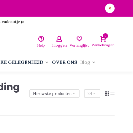
utje (aan jezelf)!
0
Winkelwagen
Help
Inloggen
Verlanglijst
LKE GELEGENHEID
OVER ONS
Blog
ding