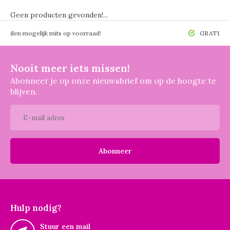
Geen producten gevonden!...
 mogelijk mits op voorraad!
GRATIS verzendin
Nooit meer iets missen!
Abonneer je op onze nieuwsbrief om op de hoogte te
blijven.
Abonneer
Hulp nodig?
Stuur een mail