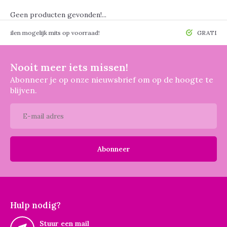
Geen producten gevonden!...
 mogelijk mits op voorraad!
GRATIS verzendin
Nooit meer iets missen!
Abonneer je op onze nieuwsbrief om op de hoogte te
blijven.
Abonneer
Hulp nodig?
Stuur een mail