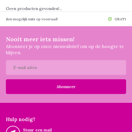
Geen producten gevonden!...
 mogelijk mits op voorraad!
GRATIS verzendin
Nooit meer iets missen!
Abonneer je op onze nieuwsbrief om op de hoogte te
blijven.
Abonneer
Hulp nodig?
Stuur een mail