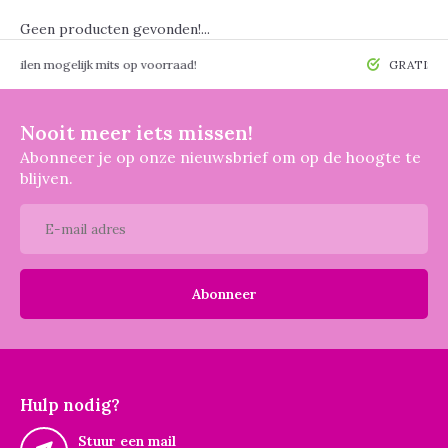
Geen producten gevonden!...
 mogelijk mits op voorraad!
GRATIS verzendin
Nooit meer iets missen!
Abonneer je op onze nieuwsbrief om op de hoogte te
blijven.
Abonneer
Hulp nodig?
Stuur een mail