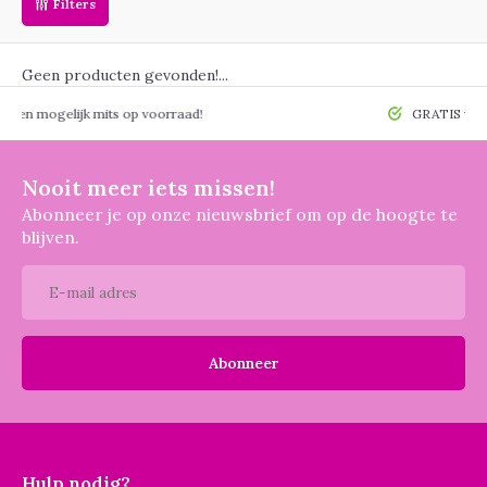
Filters
Geen producten gevonden!...
 mogelijk mits op voorraad!
GRATIS verzendin
Nooit meer iets missen!
Abonneer je op onze nieuwsbrief om op de hoogte te
blijven.
Abonneer
Hulp nodig?