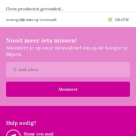
Geen producten gevonden!...
 mogelijk mits op voorraad!
GRATIS verzendin
Nooit meer iets missen!
Abonneer je op onze nieuwsbrief om op de hoogte te
blijven.
Abonneer
Hulp nodig?
Stuur een mail