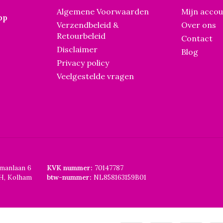
Algemene Voorwaarden
Mijn acco
pp
Verzendbeleid &
Over ons
Retourbeleid
Contact
Disclaimer
Blog
Privacy policy
Veelgestelde vragen
smanlaan 6
KVK nummer:
70147787
H, Kolham
btw-nummer:
NL858163159B01