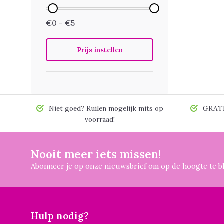
€0 - €5
Prijs instellen
Niet goed? Ruilen mogelijk mits op
GRATIS
voorraad!
Nooit meer iets missen!
Abonneer je op onze nieuwsbrief om op de hoogte te bl
Hulp nodig?