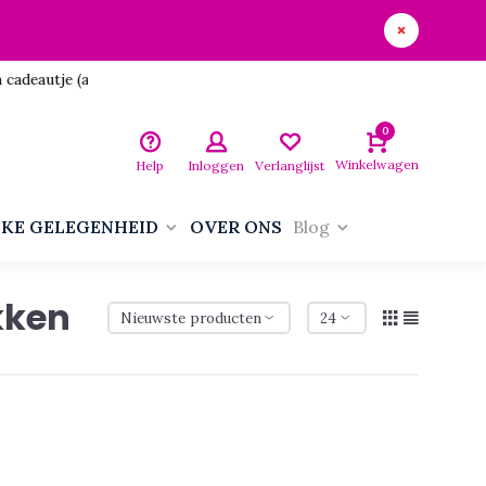
utje (aan jezelf)!
0
Winkelwagen
Help
Inloggen
Verlanglijst
LKE GELEGENHEID
OVER ONS
Blog
kken