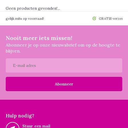
Geen producten gevonden!...
 mogelijk mits op voorraad!
GRATIS verzendin
Nooit meer iets missen!
Abonneer je op onze nieuwsbrief om op de hoogte te
blijven.
Abonneer
Hulp nodig?
Stuur een mail