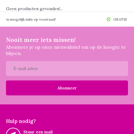
Geen producten gevonden!...
 mogelijk mits op voorraad!
GRATIS verzendin
Nooit meer iets missen!
Abonneer je op onze nieuwsbrief om op de hoogte te
blijven.
Abonneer
Hulp nodig?
Stuur een mail