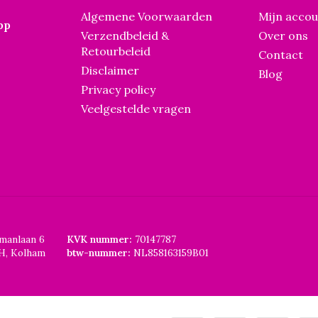
Algemene Voorwaarden
Mijn acco
pp
Verzendbeleid &
Over ons
Retourbeleid
Contact
Disclaimer
Blog
Privacy policy
Veelgestelde vragen
smanlaan 6
KVK nummer:
70147787
H, Kolham
btw-nummer:
NL858163159B01