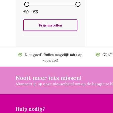
€0 - €5
Prijs instellen
Niet goed? Ruilen mogelijk mits op
GRATIS
voorraad!
Nooit meer iets missen!
Abonneer je op onze nieuwsbrief om op de hoogte te bl
Hulp nodig?