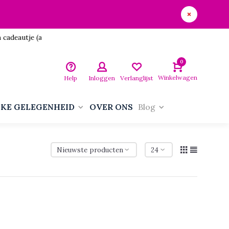
utje (aan jezelf)!
0
Winkelwagen
Help
Inloggen
Verlanglijst
LKE GELEGENHEID
OVER ONS
Blog