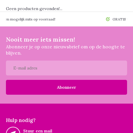
Geen producten gevonden!...
 mogelijk mits op voorraad!
GRATIS verzendin
Nooit meer iets missen!
Abonneer je op onze nieuwsbrief om op de hoogte te
blijven.
Abonneer
Hulp nodig?
Stuur een mail