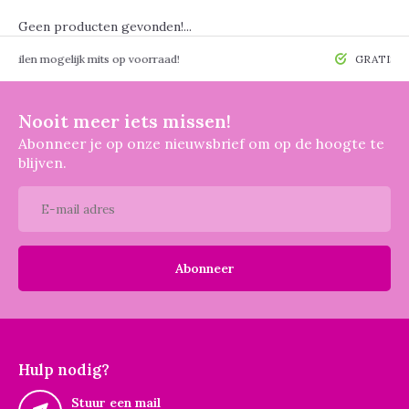
Geen producten gevonden!...
 mogelijk mits op voorraad!
GRATIS verzendin
Nooit meer iets missen!
Abonneer je op onze nieuwsbrief om op de hoogte te
blijven.
Abonneer
Hulp nodig?
Stuur een mail