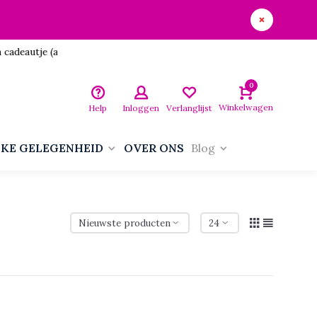
utje (aan jezelf)!
0
Winkelwagen
Help
Inloggen
Verlanglijst
LKE GELEGENHEID
OVER ONS
Blog