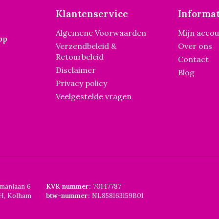
Klantenservice
Informat
Algemene Voorwaarden
Mijn acco
pp
Verzendbeleid &
Over ons
Retourbeleid
Contact
Disclaimer
Blog
Privacy policy
Veelgestelde vragen
smanlaan 6
KVK nummer:
70147787
H, Kolham
btw-nummer:
NL858163159B01