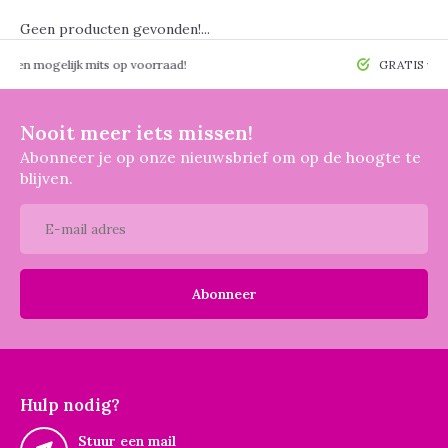
Geen producten gevonden!...
 mogelijk mits op voorraad!
GRATIS verzendin
Nooit meer iets missen!
Abonneer je op onze nieuwsbrief om op de hoogte te
blijven.
Abonneer
Hulp nodig?
Stuur een mail