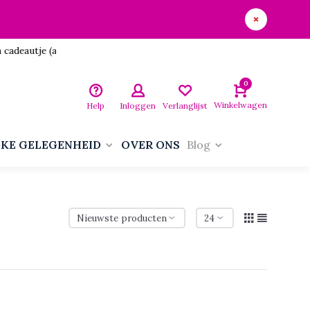
utje (aan jezelf)!
0
Winkelwagen
Help
Inloggen
Verlanglijst
LKE GELEGENHEID
OVER ONS
Blog