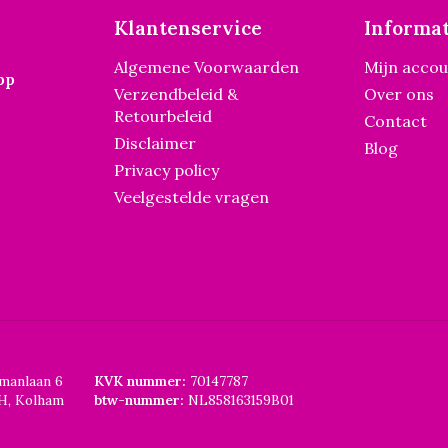
Klantenservice
Informat
Algemene Voorwaarden
Mijn acco
pp
Verzendbeleid &
Over ons
Retourbeleid
Contact
Disclaimer
Blog
Privacy policy
Veelgestelde vragen
smanlaan 6
KVK nummer:
70147787
H, Kolham
btw-nummer:
NL858163159B01