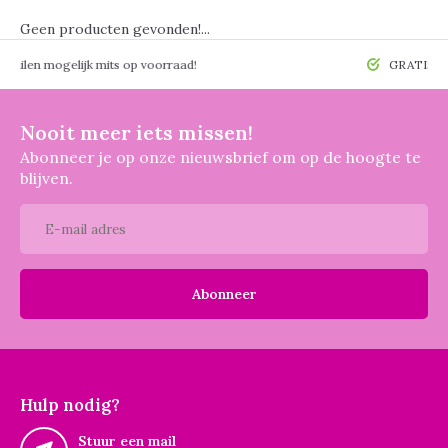
Geen producten gevonden!...
 mogelijk mits op voorraad!
GRATIS verzendin
Nooit meer iets missen!
Abonneer je op onze nieuwsbrief om op de hoogte te
blijven.
Abonneer
Hulp nodig?
Stuur een mail