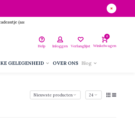
utje (aan jezelf)!
0
Winkelwagen
Help
Inloggen
Verlanglijst
LKE GELEGENHEID
OVER ONS
Blog