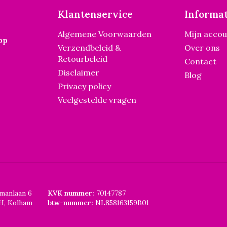
Klantenservice
Informat
Algemene Voorwaarden
Mijn acco
pp
Verzendbeleid &
Over ons
Retourbeleid
Contact
Disclaimer
Blog
Privacy policy
Veelgestelde vragen
smanlaan 6
KVK nummer:
70147787
H, Kolham
btw-nummer:
NL858163159B01