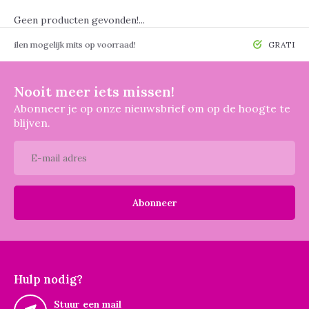
Geen producten gevonden!...
 mogelijk mits op voorraad!
GRATIS verzendin
Nooit meer iets missen!
Abonneer je op onze nieuwsbrief om op de hoogte te
blijven.
Abonneer
Hulp nodig?
Stuur een mail